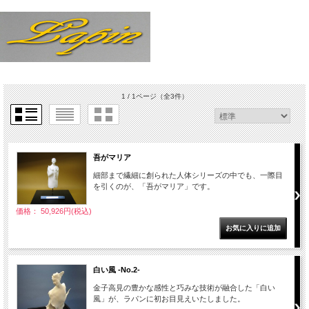
1 / 1ページ
（全3件）
吾がマリア
細部まで繊細に創られた人体シリーズの中でも、一際目
を引くのが、「吾がマリア」です。
価格： 50,926円(税込)
白い風 -No.2-
金子高見の豊かな感性と巧みな技術が融合した「白い
風」が、ラパンに初お目見えいたしました。