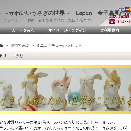
～かわいいうさぎの世界～ Lapin 金子高見作
クレイアート作家・金子高見作品の正規販売店です。
カートをみる
｜
マイページへログイン
｜
ご利用案内
｜
ME
>
種類で選ぶ
>
ミニュアチュールラビット
乗り - 祈り -
評な波乗りシリーズ第２弾が、ラパンにも初お目見えいたしました。
ラフルな２匹のイルカが、なんともキュートなこの作品は、うさぎグッズを