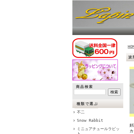
HO
波
商品検索
種類で選ぶ
不二
Snow Rabbit
好
ミニュアチュールラビッ
カ
ト