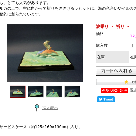
も、とても人気があります。
ルカの上で、空に向かって祈りをささげるラビットは、海の色合いやイルカ
秘的に創られています。
波乗り - 祈り -
価格:
12
購入数:
在庫
在
返
拡大表示
サービスケース（約125×160×130mm）入り。